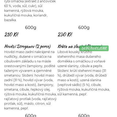
rybí omáčka (extrakt z ančoviček
63 %, voda, sůl, cukr), sůl
kamenná, rýžová mouka,
kukuřičná mouka, koriandr,
bazalka.
600g
600g
210 Kč
230 Kč
Hovězí Stroganov (2 porce)
Krůta na slanině (2 porce)
DOPORUČUJEME
Hovězí maso zadní nakrájené na
Libové kousky krůtího
nudličky, dušené v omáčce na
stehenního masa dušeného
cibulovém základu s na másle
doměkka s omáčkou z voňavé
orestovanými žampiony, podlité
uzené slaniny, cibule a pepře.
taženým vývarem a zjemněné
Složení: krůtí stehenní maso (31
smetanou. Složení: hovězí maso
%), drůbeží vývar (voda, drůbeží
zadní (31 %), hovězí vývar (voda,
maso a kosti), uzená slanina
hovězí maso a kosti), žampiony,
(vepřové sádlo) (5 %), cibule,
smetana, cibule, řepkový olej,
rýžová mouka, kukuřičná mouka,
rýžová mouka, kukuřičná mouka,
sůl kamenná, pepř.
rajčatový protlak (voda, rajčatový
protlak, sůl), máslo, citron, sůl
kamenná, pepř.
600g
600g