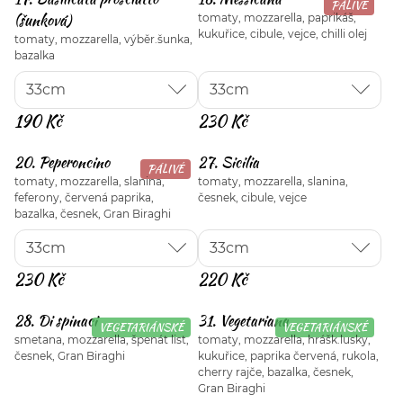
PÁLIVÉ
(šunková)
tomaty, mozzarella, paprikáš,
kukuřice, cibule, vejce, chilli olej
tomaty, mozzarella, výběr.šunka,
bazalka
190 Kč
230 Kč
20. Peperoncino
27. Sicilia
PÁLIVÉ
tomaty, mozzarella, slanina,
tomaty, mozzarella, slanina,
feferony, červená paprika,
česnek, cibule, vejce
bazalka, česnek, Gran Biraghi
230 Kč
220 Kč
28. Di spinaci
31. Vegetariana
VEGETARIÁNSKÉ
VEGETARIÁNSKÉ
smetana, mozzarella, špenát list,
tomaty, mozzarella, hrášk.lusky,
česnek, Gran Biraghi
kukuřice, paprika červená, rukola,
cherry rajče, bazalka, česnek,
Gran Biraghi