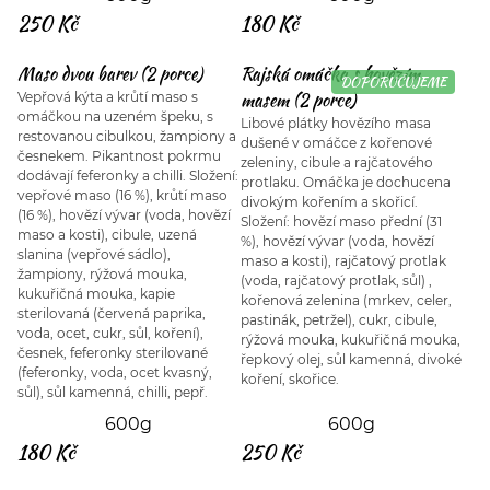
250 Kč
180 Kč
Maso dvou barev (2 porce)
Rajská omáčka s hovězím
DOPORUČUJEME
masem (2 porce)
Vepřová kýta a krůtí maso s
omáčkou na uzeném špeku, s
Libové plátky hovězího masa
restovanou cibulkou, žampiony a
dušené v omáčce z kořenové
česnekem. Pikantnost pokrmu
zeleniny, cibule a rajčatového
dodávají feferonky a chilli. Složení:
protlaku. Omáčka je dochucena
vepřové maso (16 %), krůtí maso
divokým kořením a skořicí.
(16 %), hovězí vývar (voda, hovězí
Složení: hovězí maso přední (31
maso a kosti), cibule, uzená
%), hovězí vývar (voda, hovězí
slanina (vepřové sádlo),
maso a kosti), rajčatový protlak
žampiony, rýžová mouka,
(voda, rajčatový protlak, sůl) ,
kukuřičná mouka, kapie
kořenová zelenina (mrkev, celer,
sterilovaná (červená paprika,
pastinák, petržel), cukr, cibule,
voda, ocet, cukr, sůl, koření),
rýžová mouka, kukuřičná mouka,
česnek, feferonky sterilované
řepkový olej, sůl kamenná, divoké
(feferonky, voda, ocet kvasný,
koření, skořice.
sůl), sůl kamenná, chilli, pepř.
600g
600g
180 Kč
250 Kč