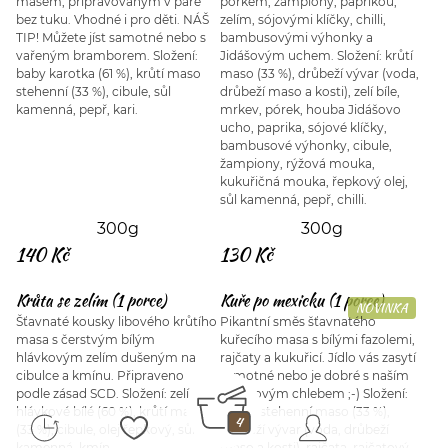
masem, připravovaným v páře
pórkem, žampiony, paprikou,
bez tuku. Vhodné i pro děti. NÁŠ
zelím, sójovými klíčky, chilli,
TIP! Můžete jíst samotné nebo s
bambusovými výhonky a
vařeným bramborem. Složení:
Jidášovým uchem. Složení: krůtí
baby karotka (61 %), krůtí maso
maso (33 %), drůbeží vývar (voda,
stehenní (33 %), cibule, sůl
drůbeží maso a kosti), zelí bíle,
kamenná, pepř, kari.
mrkev, pórek, houba Jidášovo
ucho, paprika, sójové klíčky,
bambusové výhonky, cibule,
žampiony, rýžová mouka,
kukuřičná mouka, řepkový olej,
sůl kamenná, pepř, chilli.
300g
300g
140 Kč
130 Kč
Krůta se zelím (1 porce)
Kuře po mexicku (1 porce)
NOVINKA
Šťavnaté kousky libového krůtího
Pikantní směs šťavnatého
masa s čerstvým bílým
kuřecího masa s bílými fazolemi,
hlávkovým zelím dušeným na
rajčaty a kukuřicí. Jídlo vás zasytí
cibulce a kmínu. Připraveno
samotné nebo je dobré s naším
podle zásad SCD. Složení: zelí
kváskovým chlebem ;-) Složení:
hlávkové bílé (60 %), krůtí maso
kuřecí stehenní maso (33 %),
4
(33 %), cibule, olej řepkový, sůl
drůbeží vývar (voda, drůbeží
kamenná, kmín.
maso a kosti), rajčata, rajčatový