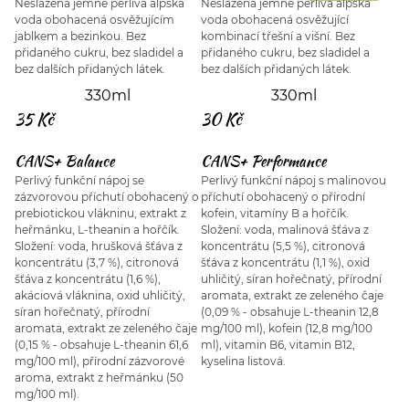
Neslazená jemně perlivá alpská
Neslazená jemně perlivá alpská
voda obohacená osvěžujícím
voda obohacená osvěžující
jablkem a bezinkou. Bez
kombinací třešní a višní. Bez
přidaného cukru, bez sladidel a
přidaného cukru, bez sladidel a
bez dalších přidaných látek.
bez dalších přidaných látek.
330ml
330ml
35 Kč
30 Kč
CANS+ Balance
CANS+ Performance
Perlivý funkční nápoj se
Perlivý funkční nápoj s malinovou
zázvorovou příchutí obohacený o
příchutí obohacený o přírodní
prebiotickou vlákninu, extrakt z
kofein, vitamíny B a hořčík.
heřmánku, L-theanin a hořčík.
Složení: voda, malinová šťáva z
Složení: voda, hrušková šťáva z
koncentrátu (5,5 %), citronová
koncentrátu (3,7 %), citronová
šťáva z koncentrátu (1,1 %), oxid
šťáva z koncentrátu (1,6 %),
uhličitý, síran hořečnatý, přírodní
akáciová vláknina, oxid uhličitý,
aromata, extrakt ze zeleného čaje
síran hořečnatý, přírodní
(0,09 % - obsahuje L-theanin 12,8
aromata, extrakt ze zeleného čaje
mg/100 ml), kofein (12,8 mg/100
(0,15 % - obsahuje L-theanin 61,6
ml), vitamin B6, vitamin B12,
mg/100 ml), přírodní zázvorové
kyselina listová.
aroma, extrakt z heřmánku (50
mg/100 ml).