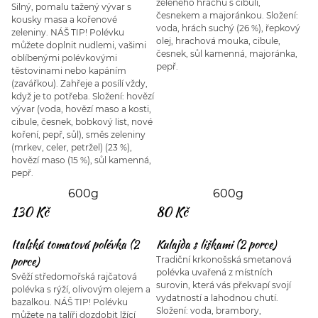
zeleného hrachu s cibulí,
Silný, pomalu tažený vývar s
česnekem a majoránkou. Složení:
kousky masa a kořenové
voda, hrách suchý (26 %), řepkový
zeleniny. NÁŠ TIP! Polévku
olej, hrachová mouka, cibule,
můžete doplnit nudlemi, vašimi
česnek, sůl kamenná, majoránka,
oblíbenými polévkovými
pepř.
těstovinami nebo kapáním
(zavářkou). Zahřeje a posílí vždy,
když je to potřeba. Složení: hovězí
vývar (voda, hovězí maso a kosti,
cibule, česnek, bobkový list, nové
koření, pepř, sůl), směs zeleniny
(mrkev, celer, petržel) (23 %),
hovězí maso (15 %), sůl kamenná,
pepř.
600g
600g
130 Kč
80 Kč
Italská tomatová polévka (2
Kulajda s liškami (2 porce)
porce)
Tradiční krkonošská smetanová
polévka uvařená z místních
Svěží středomořská rajčatová
surovin, která vás překvapí svojí
polévka s rýží, olivovým olejem a
vydatností a lahodnou chutí.
bazalkou. NÁŠ TIP! Polévku
Složení: voda, brambory,
můžete na talíři dozdobit lžící