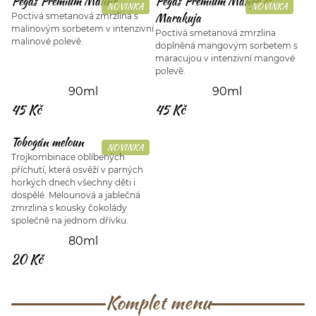
Pegas Premium Malina
Pegas Premium Mango &
NOVINKA
NOVINKA
Marakuja
Poctivá smetanová zmrzlina s
malinovým sorbetem v intenzivní
Poctivá smetanová zmrzlina
malinové polevě.
doplněná mangovým sorbetem s
maracujou v intenzivní mangové
polevě.
90ml
90ml
45 Kč
45 Kč
Tobogán meloun
NOVINKA
Trojkombinace oblíbených
příchutí, která osvěží v parných
horkých dnech všechny děti i
dospělé. Melounová a jablečná
zmrzlina s kousky čokolády
společně na jednom dřívku.
80ml
20 Kč
Komplet menu