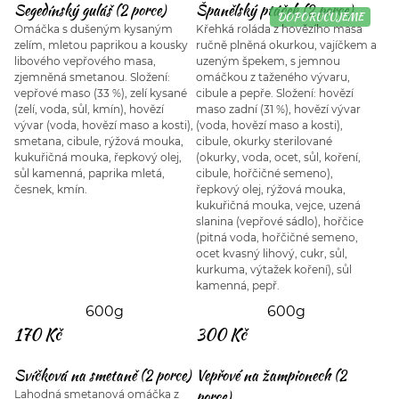
Segedínský guláš (2 porce)
Španělský ptáček (2 porce)
DOPORUČUJEME
Omáčka s dušeným kysaným
Křehká roláda z hovězího masa
zelím, mletou paprikou a kousky
ručně plněná okurkou, vajíčkem a
libového vepřového masa,
uzeným špekem, s jemnou
zjemněná smetanou. Složení:
omáčkou z taženého vývaru,
vepřové maso (33 %), zelí kysané
cibule a pepře. Složení: hovězí
(zelí, voda, sůl, kmín), hovězí
maso zadní (31 %), hovězí vývar
vývar (voda, hovězí maso a kosti),
(voda, hovězí maso a kosti),
smetana, cibule, rýžová mouka,
cibule, okurky sterilované
kukuřičná mouka, řepkový olej,
(okurky, voda, ocet, sůl, koření,
sůl kamenná, paprika mletá,
cibule, hořčičné semeno),
česnek, kmín.
řepkový olej, rýžová mouka,
kukuřičná mouka, vejce, uzená
slanina (vepřové sádlo), hořčice
(pitná voda, hořčičné semeno,
ocet kvasný lihový, cukr, sůl,
kurkuma, výtažek koření), sůl
kamenná, pepř.
600g
600g
170 Kč
300 Kč
Svíčková na smetaně (2 porce)
Vepřové na žampionech (2
porce)
Lahodná smetanová omáčka z