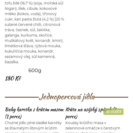
tofu bílé (16,7 %) (sója, mořská sůl
Nigari), lilek, cibule, kokosové
mléko (kokos, voda), třtinový
cukr, kari pasta žlutá (4,2 %) (20 %
sušené červené chilli, citronová
tráva, česnek, sůl, šalotka,
galanga, kurkuma, skořice,
muškátový květ, koriandr, kmín),
limetková šťáva, rýžová mouka,
kukuřičná mouka, koriandr,
sezamový olej, sůl kamenná,
bazalka.
600g
180 Kč
Jednoporcová jídla
Baby karotka s krůtím masem
Krůta na asijský způsob (1
NOVINKA
(1 porce)
porce)
Chutné jídlo plné sladké karotky
Kousky krůtího masa v
se šťavnatým libovým krůtím
zeleninové omáčce s čerstvým