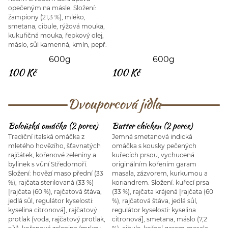
opečeným na másle. Složení:
žampiony (21,3 %), mléko,
smetana, cibule, rýžová mouka,
kukuřičná mouka, řepkový olej,
máslo, sůl kamenná, kmín, pepř.
600g
600g
100 Kč
100 Kč
Dvouporcová jídla
Boloňská omáčka (2 porce)
Butter chicken (2 porce)
Tradiční italská omáčka z
Jemná smetanová indická
mletého hovězího, šťavnatých
omáčka s kousky pečených
rajčátek, kořenové zeleniny a
kuřecích prsou, vychucená
bylinek s vůní Středomoří.
originálním kořením garam
Složení: hovězí maso přední (33
masala, zázvorem, kurkumou a
%), rajčata sterilovaná (33 %)
koriandrem. Složení: kuřecí prsa
[rajčata (60 %), rajčatová šťáva,
(33 %), rajčata krájená [rajčata (60
jedlá sůl, regulátor kyselosti:
%), rajčatová šťáva, jedlá sůl,
kyselina citronová], rajčatový
regulátor kyselosti: kyselina
protlak (voda, rajčatový protlak,
citronová], smetana, máslo (7,2