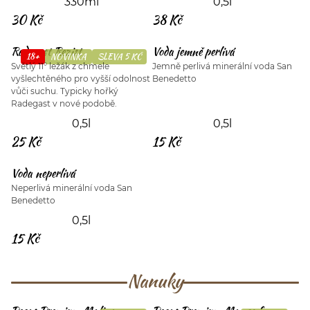
330ml
0,5l
30 Kč
38 Kč
Radegast Rezist
Voda jemně perlivá
18+
NOVINKA
SLEVA 5 KČ
Světlý 11° ležák z chmele
Jemně perlivá minerální voda San
vyšlechtěného pro vyšší odolnost
Benedetto
vůči suchu. Typicky hořký
Radegast v nové podobě.
0,5l
0,5l
25 Kč
15 Kč
Voda neperlivá
Neperlivá minerální voda San
Benedetto
0,5l
15 Kč
Nanuky