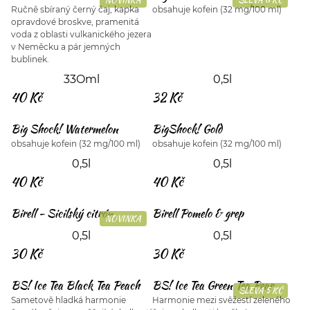
Ručně sbíraný černý čaj, kapka
obsahuje kofein (32 mg/100 ml)
opravdové broskve, pramenitá
voda z oblasti vulkanického jezera
v Neměcku a pár jemných
bublinek.
33Oml
0,5l
40 Kč
32 Kč
Big Shock! Watermelon
BigShock! Gold
obsahuje kofein (32 mg/100 ml)
obsahuje kofein (32 mg/100 ml)
0,5l
0,5l
40 Kč
40 Kč
Birell - Sicilský citrón
Birell Pomelo & grep
NOVINKA
0,5l
0,5l
30 Kč
30 Kč
BS! Ice Tea Black Tea Peach
BS! Ice Tea Green Tea Pear
SLEVA 5 KČ
Sametově hladká harmonie
Harmonie mezi svěžestí zeleného