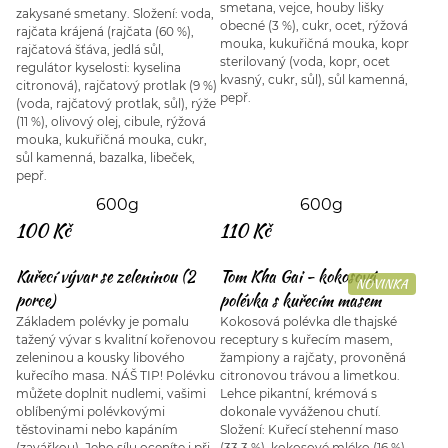
smetana, vejce, houby lišky
zakysané smetany. Složení: voda,
obecné (3 %), cukr, ocet, rýžová
rajčata krájená (rajčata (60 %),
mouka, kukuřičná mouka, kopr
rajčatová šťáva, jedlá sůl,
sterilovaný (voda, kopr, ocet
regulátor kyselosti: kyselina
kvasný, cukr, sůl), sůl kamenná,
citronová), rajčatový protlak (9 %)
pepř.
(voda, rajčatový protlak, sůl), rýže
(11 %), olivový olej, cibule, rýžová
mouka, kukuřičná mouka, cukr,
sůl kamenná, bazalka, libeček,
pepř.
600g
600g
100 Kč
110 Kč
Kuřecí vývar se zeleninou (2
Tom Kha Gai - kokosová
NOVINKA
porce)
polévka s kuřecím masem
Základem polévky je pomalu
Kokosová polévka dle thajské
tažený vývar s kvalitní kořenovou
receptury s kuřecím masem,
zeleninou a kousky libového
žampiony a rajčaty, provoněná
kuřecího masa. NÁŠ TIP! Polévku
citronovou trávou a limetkou.
můžete doplnit nudlemi, vašimi
Lehce pikantní, krémová s
oblíbenými polévkovými
dokonale vyváženou chutí.
těstovinami nebo kapáním
Složení: Kuřecí stehenní maso
(zavářkou). Jeho sílu oceníte i při
(33,3 %), kokosové mléko (16 %)