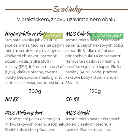
Svačinky
V praktickém, znovu uzavíratelném obalu.
Hřejivé jablko se skořicí
MLS Čokobanán
NOVINKA
DOPORUČUJEME
Šťavnaté kousky jablek s vůní
Jemně mletá pasta z čerstvých
skořice přináší této kaši se zlatým
banánů, celých kakaových bobů
lněným semínkem a ovesnými
a mandlí. Sladké mlsání bez
vločkami chuťovou harmonii.
přidaného cukru a konzervantů.
Složení: voda, jablka (30%),
Nemusíte skladovat v lednici a
rozinky (12%), lněné semínko zlaté
hravě se vejde i do kapsy. Složení:
(6,6%), vlašské ořechy, ovesné
banány (40 %), voda, pražené
vločky bezlepkové, máslo ghí, sůl,
kakaové boby (10 %), mandle (
skořice cejlonská, citronová kůra.
8%), sůl.
300g
120g
80 Kč
50 Kč
MLS Mrkvový dort
MLS Štrúdl
Jemně mletá pasta z čerstvých
Jemně mletá pasta z čerstvých
mrkví, lískových ořechů a rozinek.
jablek, vlašských ořechů a
Sladké mlsání bez přidaného
rozinek. Sladké mlsání bez