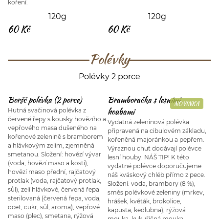
koření.
120g
120g
60 Kč
60 Kč
Polévky
Polévky 2 porce
Boršč polévka (2 porce)
Bramboračka s lesními
NOVINKA
houbami
Hutná svačinová polévka z
červené řepy s kousky hovězího a
Vydatná zeleninová polévka
vepřového masa dušeného na
připravená na cibulovém základu,
kořenové zelenině s bramborem
kořeněná majoránkou a pepřem.
a hlávkovým zelím, zjemněná
Výraznou chuť dodávají polévce
smetanou. Složení: hovězí vývar
lesní houby. NÁŠ TIP! K této
(voda, hovězí maso a kosti),
vydatné polévce doporučujeme
hovězí maso přední, rajčatový
náš kváskový chléb přímo z pece.
protlak (voda, rajčatový protlak,
Složení: voda, brambory (8 %),
sůl), zelí hlávkové, červená řepa
směs polévkové zeleniny (mrkev,
sterilovaná (červená řepa, voda,
hrášek, květák, brokolice,
ocet, cukr, sůl, aroma), vepřové
kapusta, kedlubna), rýžová
maso (plec), smetana, rýžová
mouka, kukuřičná mouka,