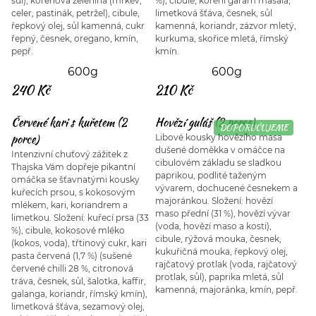
sůl), kořenová zelenina (mrkev,
%), cibule, koření garam masala,
celer, pastinák, petržel), cibule,
limetková šťáva, česnek, sůl
řepkový olej, sůl kamenná, cukr
kamenná, koriandr, zázvor mletý,
řepný, česnek, oregano, kmín,
kurkuma, skořice mletá, římský
pepř.
kmín.
600g
600g
240 Kč
210 Kč
Červené kari s kuřetem (2
Hovězí guláš (2 porce)
DOPORUČUJEME
porce)
Libové kousky hovězího masa
dušené doměkka v omáčce na
Intenzivní chuťový zážitek z
cibulovém základu se sladkou
Thajska Vám dopřeje pikantní
paprikou, podlité taženým
omáčka se šťavnatými kousky
vývarem, dochucené česnekem a
kuřecích prsou, s kokosovým
majoránkou. Složení: hovězí
mlékem, kari, koriandrem a
maso přední (31 %), hovězí vývar
limetkou. Složení: kuřecí prsa (33
(voda, hovězí maso a kosti),
%), cibule, kokosové mléko
cibule, rýžová mouka, česnek,
(kokos, voda), třtinový cukr, kari
kukuřičná mouka, řepkový olej,
pasta červená (1,7 %) (sušené
rajčatový protlak (voda, rajčatový
červené chilli 28 %, citronová
protlak, sůl), paprika mletá, sůl
tráva, česnek, sůl, šalotka, kaffir,
kamenná, majoránka, kmín, pepř.
galanga, koriandr, římský kmín),
limetková šťáva, sezamový olej,