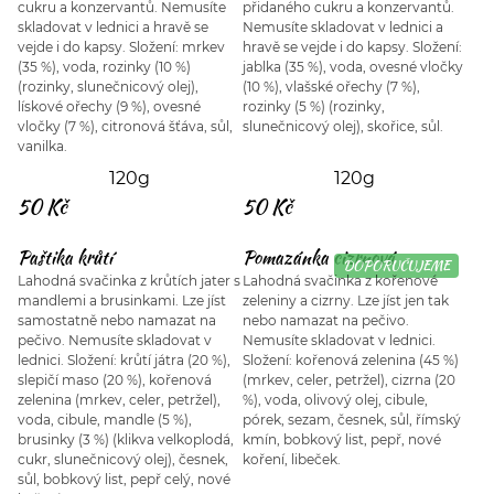
cukru a konzervantů. Nemusíte
přidaného cukru a konzervantů.
skladovat v lednici a hravě se
Nemusíte skladovat v lednici a
vejde i do kapsy. Složení: mrkev
hravě se vejde i do kapsy. Složení:
(35 %), voda, rozinky (10 %)
jablka (35 %), voda, ovesné vločky
(rozinky, slunečnicový olej),
(10 %), vlašské ořechy (7 %),
lískové ořechy (9 %), ovesné
rozinky (5 %) (rozinky,
vločky (7 %), citronová šťáva, sůl,
slunečnicový olej), skořice, sůl.
vanilka.
120g
120g
50 Kč
50 Kč
Paštika krůtí
Pomazánka cizrnová
DOPORUČUJEME
Lahodná svačinka z krůtích jater s
Lahodná svačinka z kořenové
mandlemi a brusinkami. Lze jíst
zeleniny a cizrny. Lze jíst jen tak
samostatně nebo namazat na
nebo namazat na pečivo.
pečivo. Nemusíte skladovat v
Nemusíte skladovat v lednici.
lednici. Složení: krůtí játra (20 %),
Složení: kořenová zelenina (45 %)
slepičí maso (20 %), kořenová
(mrkev, celer, petržel), cizrna (20
zelenina (mrkev, celer, petržel),
%), voda, olivový olej, cibule,
voda, cibule, mandle (5 %),
pórek, sezam, česnek, sůl, římský
brusinky (3 %) (klikva velkoplodá,
kmín, bobkový list, pepř, nové
cukr, slunečnicový olej), česnek,
koření, libeček.
sůl, bobkový list, pepř celý, nové