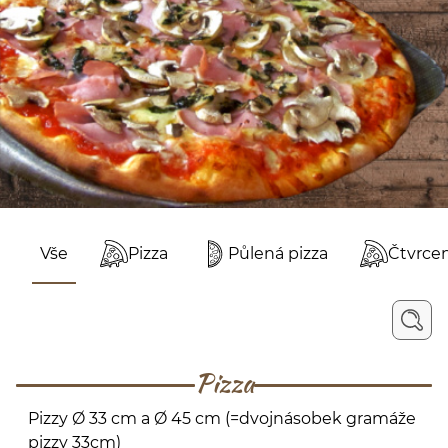
Vše
Pizza
Půlená pizza
Čtvrcen
Pizza
Pizzy Ø 33 cm a Ø 45 cm (=dvojnásobek gramáže
pizzy 33cm)