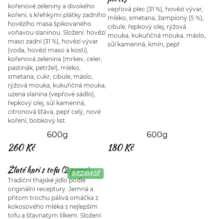
kořenové zeleniny a divokého
vepřová plec (31 %), hovězí vývar,
koření, s křehkými plátky zadního
mléko, smetana, žampiony (5 %),
hovězího masa špikovaného
cibule, řepkový olej, rýžová
voňavou slaninou. Složení: hovězí
mouka, kukuřičná mouka, máslo,
maso zadní (31 %), hovězí vývar
sůl kamenná, kmín, pepř.
(voda, hovězí maso a kosti),
kořenová zelenina (mrkev, celer,
pastinák, petržel), mléko,
smetana, cukr, cibule, máslo,
rýžová mouka, kukuřičná mouka,
uzená slanina (vepřové sádlo),
řepkový olej, sůl kamenná,
citronová šťáva, pepř celý, nové
koření, bobkový list.
600g
600g
260 Kč
180 Kč
Žluté kari s tofu (2 porce)
BEZMASÉ
Tradiční thajské jídlo podle
originální receptury. Jemná a
přitom trochu pálivá omáčka z
kokosového mléka s nejlepším
tofu a šťavnatým lilkem. Složení: