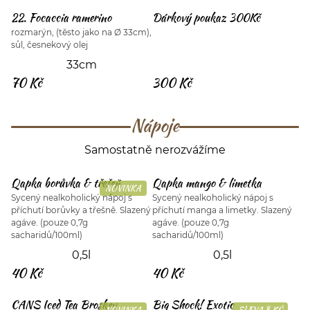
22. Focaccia ramerino
Dárkový poukaz 300Kč
rozmarýn, (těsto jako na Ø 33cm),
sůl, česnekový olej
33cm
70 Kč
300 Kč
Nápoje
Samostatně nerozvážíme
Qapka borůvka & třešeň
Qapka mango & limetka
NOVINKA
Sycený nealkoholický nápoj s
Sycený nealkoholický nápoj s
příchutí borůvky a třešně. Slazený
příchutí manga a limetky. Slazený
agáve. (pouze 0,7g
agáve. (pouze 0,7g
sacharidů/100ml)
sacharidů/100ml)
0,5l
0,5l
40 Kč
40 Kč
CANS Iced Tea Broskev
Big Shock! Exotic
NOVINKA
SLEVA 8 KČ