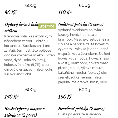
600g
600g
80 Kč
110 Kč
Dýňový krém s kokosovým
Gulášová polévka (2 porce)
NOVINKA
mlékem
Vydatná svačinová polévka s
kousky hovězího masa a
Krémová polévka s exotickým
brambor. Maso je orestované na
nádechem zázvoru, citrónu,
cibulce a paprice, zalité hovězím
koriandru a špetkou chilli pro
vývarem. Polévka je dochucená
zahřátí. Jemnost této polévce
majoránkou a česnekem. Složení:
dodává kokosové mléko. Složení:
hovězí vývar (voda, hovězí maso
voda, dýně Hokaido (53%),
a kosti), brambory, hovězí maso
kokosové mléko (9,7%), cibule,
přední, cibule, rýžová mouka,
olivový olej, zázvor mletý, cukr,
kukuřičná mouka, řepkový olej,
sůl, koriandr, chilli.
česnek, sůl kamenná, mletá
paprika, majoránka, kmín, pepř.
600g
600g
140 Kč
130 Kč
Hovězí vývar s masem a
Hrachová polévka (2 porce)
zeleninou (2 porce)
Hustá polévka ze sušeného