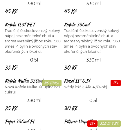
330ml
330ml
45 Kč
45 Kč
Kofola 0,5l PET
Kofola 330ml
Tradiční, československý kolový
Tradiční, československý kolový
nápoj nezaměnitelné chuti a
nápoj nezaměnitelné chuti a
aroma vyráběný již od roku 1960.
aroma vyráběný již od roku 1960.
Směs 14 bylin a ovocných šťáv
Směs 14 bylin a ovocných šťáv
okořeněných lékořicí.
okořeněných lékořicí.
0,5l
330ml
35 Kč
30 Kč
Kofola Nulka 330ml
Kozel 11° 0,5l
NOVINKA
18+
Nová Kofola Nulka. úúúplně bez
světlý ležák, Alk. 4,6% obj.
cukru!
330ml
0,5l
25 Kč
30 Kč
Pepsi 330ml PL
Pilsner Urquell
18+
SLEVA 7 KČ