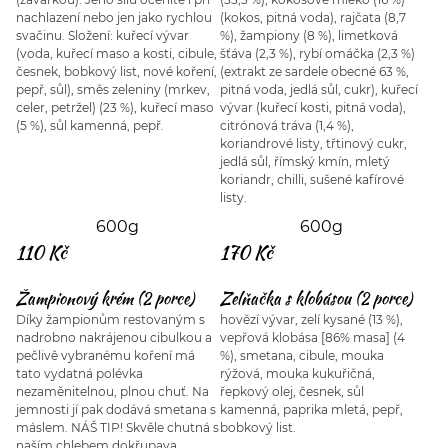
nachlazení nebo jen jako rychlou
(kokos, pitná voda), rajčata (8,7
svačinu. Složení: kuřecí vývar
%), žampiony (8 %), limetková
(voda, kuřecí maso a kosti, cibule,
šťáva (2,3 %), rybí omáčka (2,3 %)
česnek, bobkový list, nové koření,
(extrakt ze sardele obecné 63 %,
pepř, sůl), směs zeleniny (mrkev,
pitná voda, jedlá sůl, cukr), kuřecí
celer, petržel) (23 %), kuřecí maso
vývar (kuřecí kosti, pitná voda),
(5 %), sůl kamenná, pepř.
citrónová tráva (1,4 %),
koriandrové listy, třtinový cukr,
jedlá sůl, římský kmín, mletý
koriandr, chilli, sušené kafírové
listy.
600g
600g
110 Kč
170 Kč
Žampionový krém (2 porce)
Zelňačka s klobásou (2 porce)
Díky žampionům restovaným s
hovězí vývar, zelí kysané (13 %),
nadrobno nakrájenou cibulkou a
vepřová klobása [86% masa] (4
pečlivě vybranému koření má
%), smetana, cibule, mouka
tato vydatná polévka
rýžová, mouka kukuřičná,
nezaměnitelnou, plnou chuť. Na
řepkový olej, česnek, sůl
jemnosti jí pak dodává smetana s
kamenná, paprika mletá, pepř,
máslem. NÁŠ TIP! Skvěle chutná s
bobkový list.
naším chlebem dokřupava