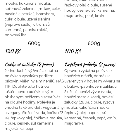
mouka, kukuřičná mouka,
řepkový olej, cibule, sušené
kořenová zelenina (mrkev, celer,
houby, česnek, sůl kamenná,
pastinák, petržel), brambory,
majoránka, pepř, kmín.
cukr, cibule, uzená slanina
(vepřové sádlo), citron, sůl
kamenná, paprika mletá,
bobkový list.
600g
600g
130 Kč
100 Kč
Čočková polévka (2 porce)
Dršťková polévka (2 porce)
Jednoduchá, výživná a chutná
Opravdu vydatná polévka z
polévka s vysokým podílem
hovězích drštěk, doměkka
bílkovin, vlákniny a minerálů. NÁŠ
uvařených v hovězím vývaru na
TIP! Doplňte tuto hutnou
cibulovo-paprikovém základu.
luštěninovou polévku svým
Složení: hovězí vývar (voda,
oblíbeným pečivem a zasytí vás
hovězí maso a kosti), hovězí
na dlouhé hodiny. Polévka je
žaludky (26 %), cibule, rýžová
vhodná také pro děti, vegetariány
mouka, kukuřičná mouka,
a vegany. Složení: voda, čočka (23
řepkový olej, paprika, sůl
%), řepkový olej, čočková mouka,
kamenná, česnek, pepř, kmín,
cibule, česnek, sůl kamenná,
majoránka.
majoránka, pepř.