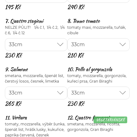
145 Kč
240 Kč
7. Quattro stagioni
8. Tonno tomato
NELZE PŮLIT! 1/4 č.1, 1/4 č.2, 1/4
tomaty maxi, mozzarella, tuňák,
č.6, 1/4 č.12
cibule
230 Kč
210 Kč
9. Salmone
10. Pollo al gorgonzola
smetana, mozzarella, špenát list,
tomaty, mozzarella, gorgonzola,
čerstvý losos, česnek, limetka
kuřecí prsa, Gran Biraghi
265 Kč
230 Kč
11. Verdura
12. Quattro formaggi
VEGETARIÁNSKÉ
tomaty, mozzarella, výběr.šunka,
smetana, mozzarella, ricotta,
špenát list, hrášk.lusky, kukuřice,
gorgonzola, Gran Biraghi
paprika červená, česnek