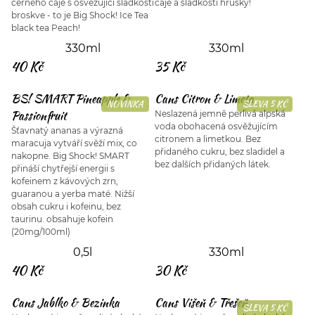
černého čaje s osvěžující sladkostí
čaje a sladkosti hrušky!
broskve - to je Big Shock! Ice Tea
black tea Peach!
330ml
330ml
40 Kč
35 Kč
BS! SMART Pineapple &
Cans Citron & Limeta
NOVINKA
SLEVA 5 KČ
Passionfruit
Neslazená jemně perlivá alpská
voda obohacená osvěžujícím
Šťavnatý ananas a výrazná
citronem a limetkou. Bez
maracuja vytváří svěží mix, co
přidaného cukru, bez sladidel a
nakopne. Big Shock! SMART
bez dalších přidaných látek.
přináší chytřejší energii s
kofeinem z kávových zrn,
guaranou a yerba maté. Nižší
obsah cukru i kofeinu, bez
taurinu. obsahuje kofein
(20mg/100ml)
0,5l
330ml
40 Kč
30 Kč
Cans Jablko & Bezinka
Cans Višeň & Třešeň
SLEVA 5 KČ