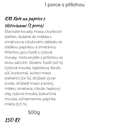
1 porce s přílohou
KM Kuře na paprice s
těstovinami (1 porce)
Šťavnaté kousky masa z kuřecích
stehen, dušené do měkka v
omáčce na cibulovém základu se
sladkou paprikou a smetanou.
Přílohou jsou fusilli z rýžové
mouky. Hotové jídlo s přílohou ve
dvou sáčcích. Složení: fusilli (40 %)
(rýžová mouka, tapiokový škrob,
sůl, kurkuma), kuřecí maso
stehenní (24 %), drůbeží vývar
(voda, drůbeží maso a kosti),
mléko, smetana, cibule, řepkový
olej, rýžová mouka, kukuřičná
mouka, sůl kamenná, paprika
mletá (0,5 %).
500g
150 Kč